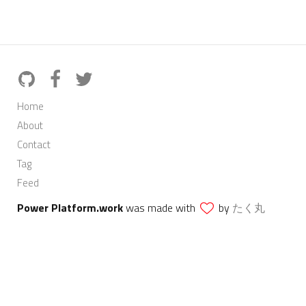
Home
About
Contact
Tag
Feed
Power Platform.work
was made with
by
たく丸