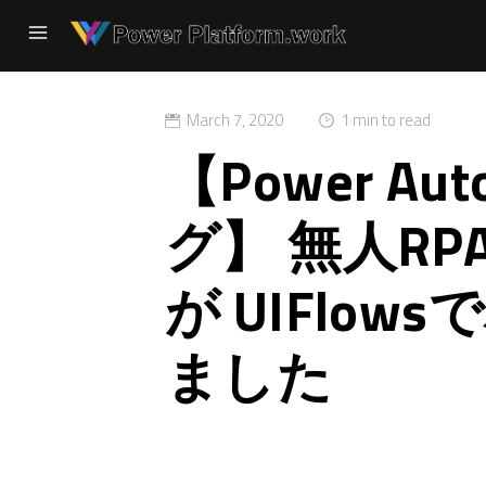
March 7, 2020
1 min to read
【Power Au
グ】 無人RP
が UIFlo
ました