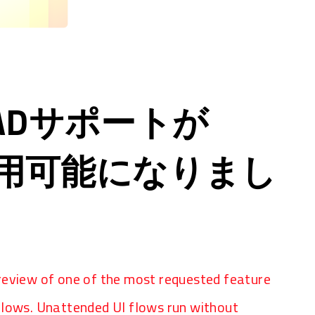
AADサポートが
で利用可能になりまし
review of one of the most requested feature
flows. Unattended UI flows run without