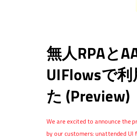
無人RPAと
UIFlows
た (Preview)
We are excited to announce the p
by our customers: unattended UI 