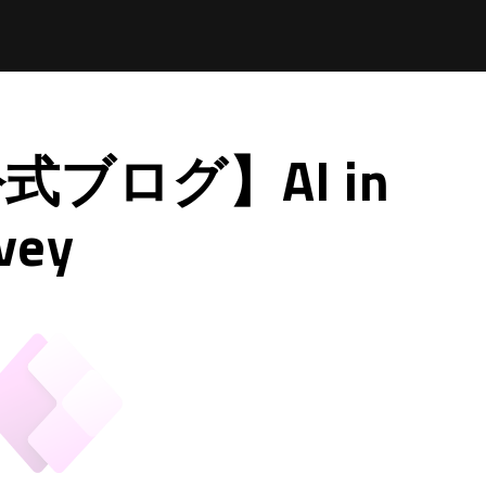
公式ブログ】AI in
vey