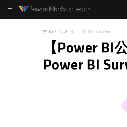
June 15, 2019
1 min to read
【Power BI
Power BI Sur