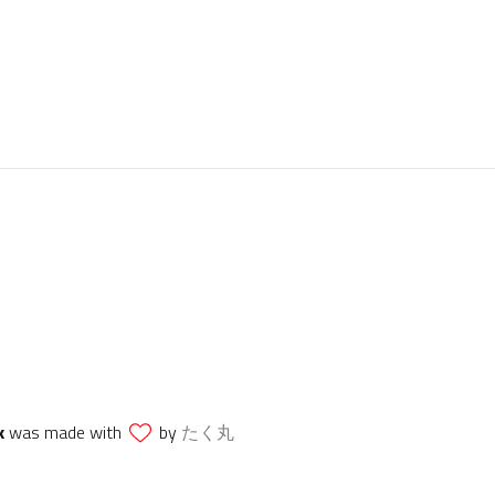
k
was made with
by
たく丸