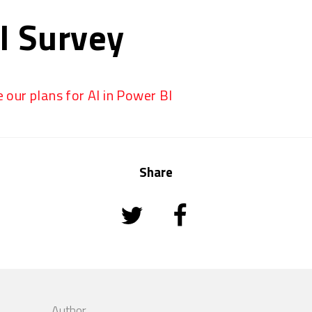
I Survey
e our plans for AI in Power BI
Share
Author