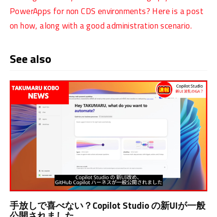
PowerApps for non CDS environments? Here is a post
on how, along with a good administration scenario.
See also
手放しで喜べない？Copilot Studio の新UIが一般
公開されました