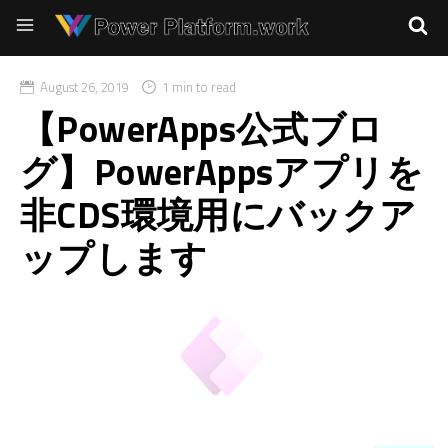
August 26, 2019
1 min to read
【PowerApps公式ブロ
グ】PowerAppsアプリを
非CDS環境用にバックア
ップします