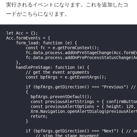
実行されるイベントになります。これを追加したコ
ードがこちらになります。
let Acc = {};

Acc.formEvents = {

    form_load: function (e) {

        const fc = e.getFormContext();

        fc.data.process.addOnPreStageChange(Acc.formEv
        fc.data.process.addOnPreProcessStatusChange(Ac
    },

    handlePreStage: function (e) {

        // get the event arguments

        const bpfArgs = e.getEventArgs();

        if (bpfArgs.getDirection() === "Previous") //
        {

          bpfArgs.preventDefault();

          const previousAlertStrings = { confirmButto
          const previousAlertOptions = { height: 120, 
          Xrm.Navigation.openAlertDialog(previousAlert
          return;

        }

        if (bpfArgs.getDirection() === "Next") { // o
            // stop the stage movement
