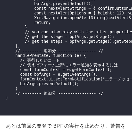
            bpfArgs.preventDefault();

            const nextAlertStrings = { confirmButtonL
            const nextAlertOptions = { height: 120, wi
            Xrm.Navigation.openAlertDialog(nextAlertSt
            return;

        }

        // you can also play with the other properties
        // get the stage - bpfArgs.getStage();

        // get the steps - bpfArgs.getStage().getSteps
    },

    // -------- 追加分 ---------------- //

    handlePreState: function (e) {

      // 実行したいコード

      // 例えばフォーム上部にエラー通知を表示するには

      const formContext = e.getFormContext();

      const bpfArgs = e.getEventArgs();

      formContext.ui.setFormNotification("エラーメッセージ
      bpfArgs.preventDefault();

    }

    // -------- 追加分 ---------------- //

}

あとは前回の要領で BPF の実行を止めたり、警告を