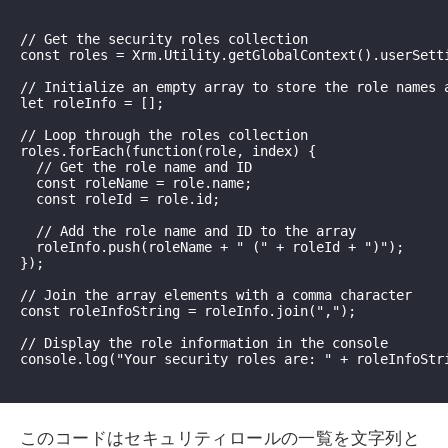
// Get the security roles collection

const roles = Xrm.Utility.getGlobalContext().userSetti
// Initialize an empty array to store the role names a
let roleInfo = [];

// Loop through the roles collection

roles.forEach(function(role, index) {

  // Get the role name and ID

  const roleName = role.name;

  const roleId = role.id;

  // Add the role name and ID to the array

  roleInfo.push(roleName + " (" + roleId + ")");

});

// Join the array elements with a comma character

const roleInfoString = roleInfo.join(",");

// Display the role information in the console

console.log("Your security roles are: " + roleInfoStri
このコードはセキュリティロールの一覧を文字列と