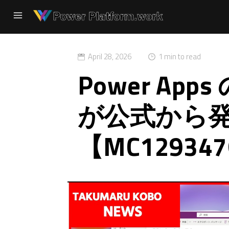
April 28, 2026
1 min to read
Power Ap
が公式から
【MC12934