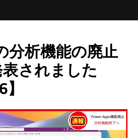
ps の分析機能の廃止
発表されました
76】