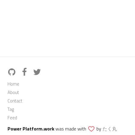
Home
About
Contact
Tag
Feed
Power Platform.work
was made with
by
たく丸