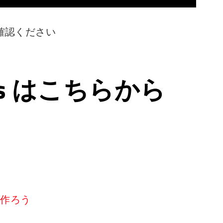
確認ください
ps はこちらから
リを作ろう