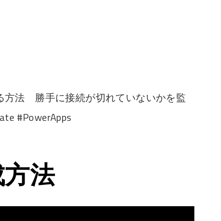
る方法 勝手に接続が切れていないかを監
e #PowerApps
成方法