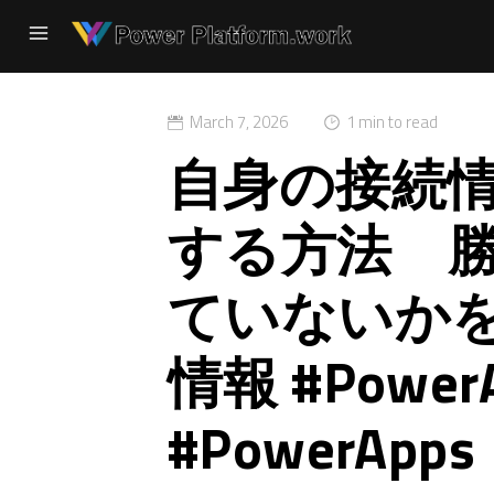
March 7, 2026
1 min to read
自身の接続
する方法 
ていないか
情報 #PowerA
#PowerApps