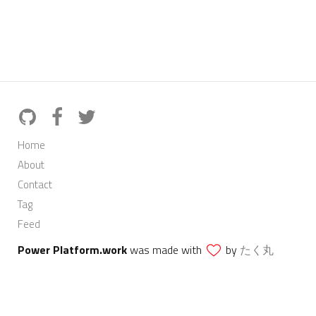
Home
About
Contact
Tag
Feed
Power Platform.work
was made with
by
たく丸