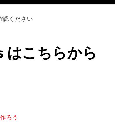
確認ください
ps はこちらから
リを作ろう