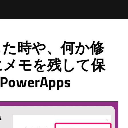
した時や、何か修
にメモを残して保
owerApps