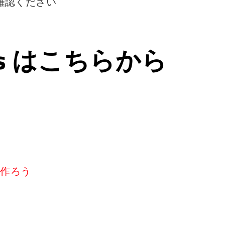
確認ください
ps はこちらから
リを作ろう