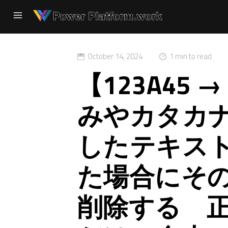
October 14, 2024
1 min to read
【123A45 
みやカタカ
したテキス
た場合にそ
削除する 