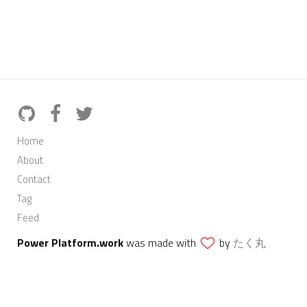
Home
About
Contact
Tag
Feed
Power Platform.work
was made with
by
たく丸