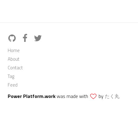
Home
About
Contact
Tag
Feed
Power Platform.work
was made with
by
たく丸