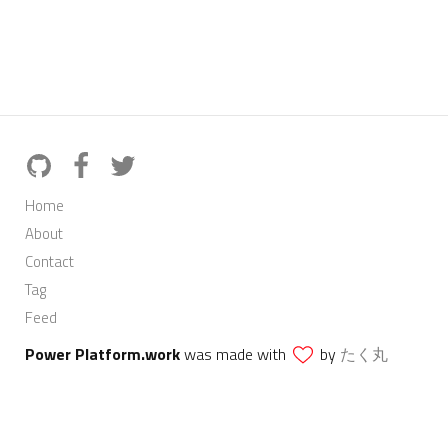
Home
About
Contact
Tag
Feed
Power Platform.work
was made with
by
たく丸