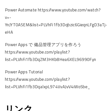
Power Automate https://www.youtube.com/watch?
v=-
YnJYT0ASEM&list=PLVhFi1fb3Dqbzic6GieqnLFgD3aTj-
eHA
Power Apps で 備品管理アプリを作ろう
https://www.youtube.com/playlist?
list=PLVhFi1fb3DqZM3HKb8Hea6XEL96990Fyn
Power Apps Tutorial
https://www.youtube.com/playlist?
list=PLVhFi1fb3DqalxpL974VvAJvV4iWoSbe_
リンク