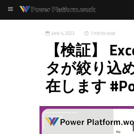
June 4, 2023
1 min to read
【検証】 Ex
タが絞り込
在します #Po