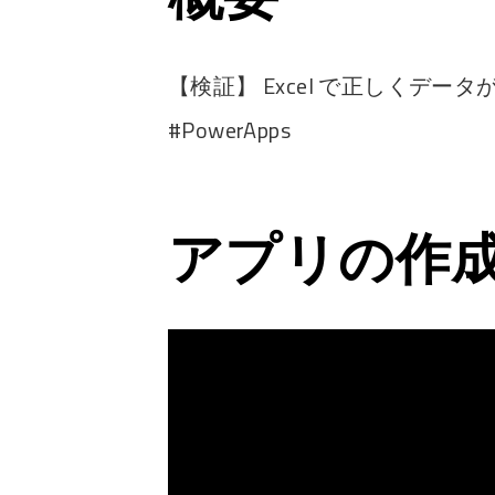
【検証】 Excel で正しくデ
#PowerApps
アプリの作