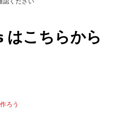
確認ください
ps はこちらから
リを作ろう