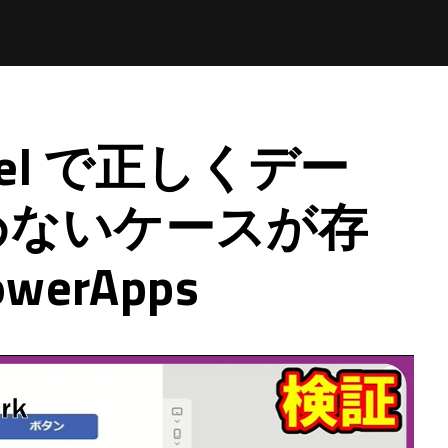
cel で正しくデー
めないケースが存
werApps