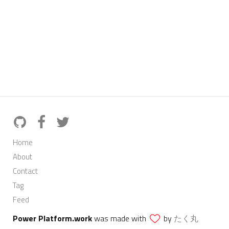
Home
About
Contact
Tag
Feed
Power Platform.work
was made with
by
たく丸