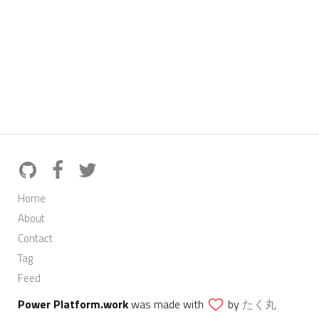
Home
About
Contact
Tag
Feed
Power Platform.work
was made with
by
たく丸