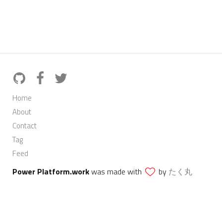
Home
About
Contact
Tag
Feed
Power Platform.work
was made with
by
たく丸