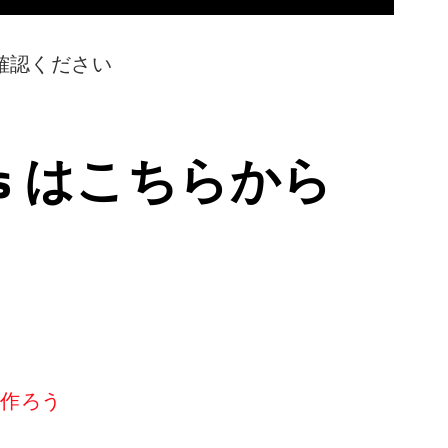
確認ください
ps はこちらから
リを作ろう