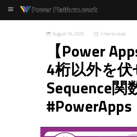
August 16, 2025
1 min to read
【Power 
4桁以外を伏
Sequence
#PowerApps