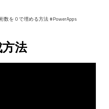
桁数を 0 で埋める方法 #PowerApps
成方法