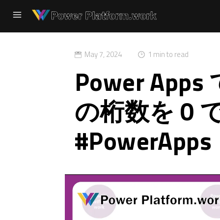
May 7, 2024
1 min to read
Power Ap
の桁数を 0
#PowerApps