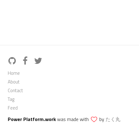
Home
About
Contact
Tag
Feed
Power Platform.work
was made with
by
たく丸