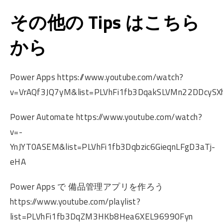
その他の Tips はこちら
から
Power Apps https://www.youtube.com/watch?
v=VrAQf3JQ7yM&list=PLVhFi1fb3DqakSLVMn22DDcySXh
Power Automate https://www.youtube.com/watch?
v=-
YnJYT0ASEM&list=PLVhFi1fb3Dqbzic6GieqnLFgD3aTj-
eHA
Power Apps で 備品管理アプリを作ろう
https://www.youtube.com/playlist?
list=PLVhFi1fb3DqZM3HKb8Hea6XEL96990Fyn