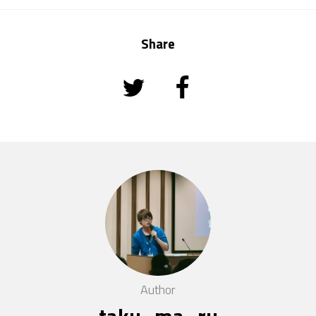
Share
Author
taku_ma_ru