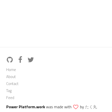
Home
About
Contact
Tag
Feed
Power Platform.work
was made with
by
たく丸