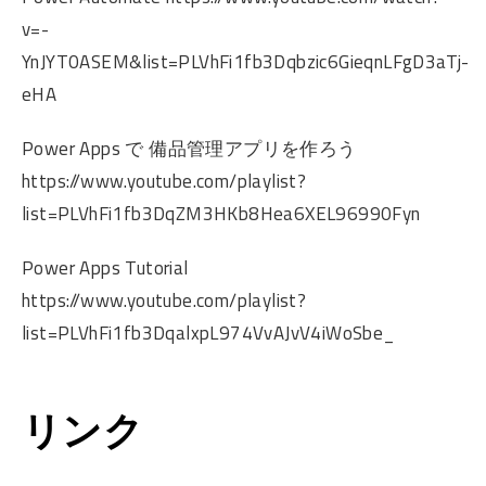
v=-
YnJYT0ASEM&list=PLVhFi1fb3Dqbzic6GieqnLFgD3aTj-
eHA
Power Apps で 備品管理アプリを作ろう
https://www.youtube.com/playlist?
list=PLVhFi1fb3DqZM3HKb8Hea6XEL96990Fyn
Power Apps Tutorial
https://www.youtube.com/playlist?
list=PLVhFi1fb3DqalxpL974VvAJvV4iWoSbe_
リンク