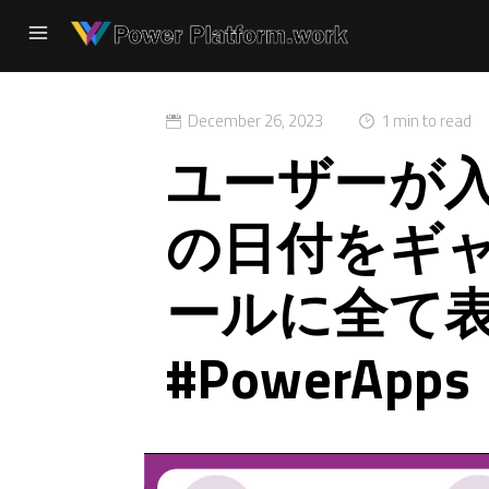
December 26, 2023
1 min to read
ユーザーが
の日付をギ
ールに全て
#PowerApps