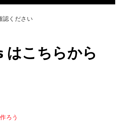
確認ください
ps はこちらから
リを作ろう