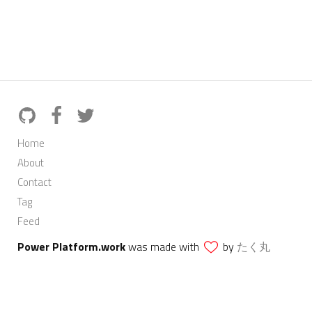
Home
About
Contact
Tag
Feed
Power Platform.work
was made with
by
たく丸