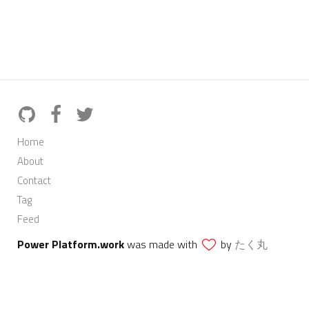
Home
About
Contact
Tag
Feed
Power Platform.work
was made with
by
たく丸