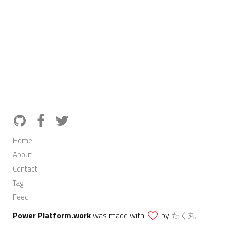
Home
About
Contact
Tag
Feed
Power Platform.work
was made with
by
たく丸