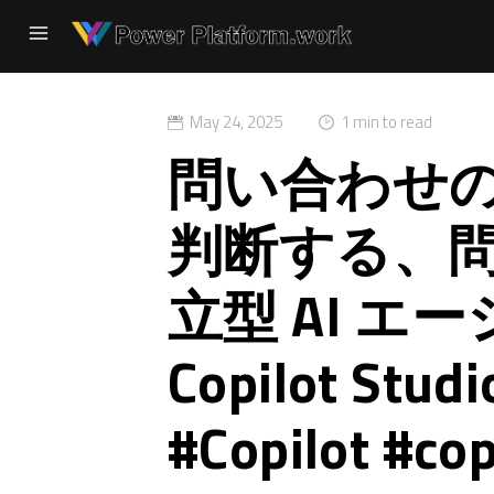
May 24, 2025
1 min to read
問い合わせ
判断する、問
立型 AI エ
Copilot St
#Copilot #cop