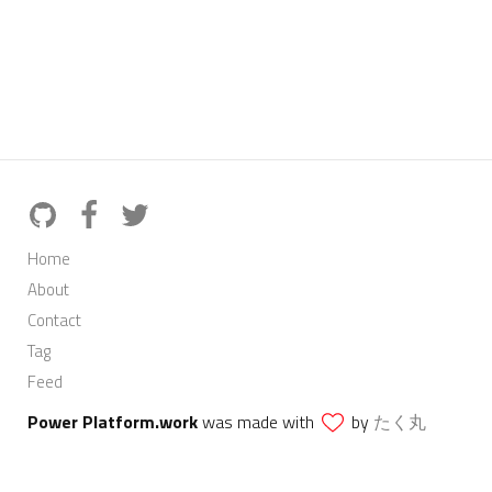
Home
About
Contact
Tag
Feed
Power Platform.work
was made with
by
たく丸