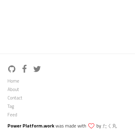
Home
About
Contact
Tag
Feed
Power Platform.work
was made with
by
たく丸