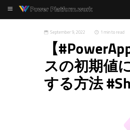
September 9, 2022
1 min to read
【#Power
スの初期値
する方法 #Sho