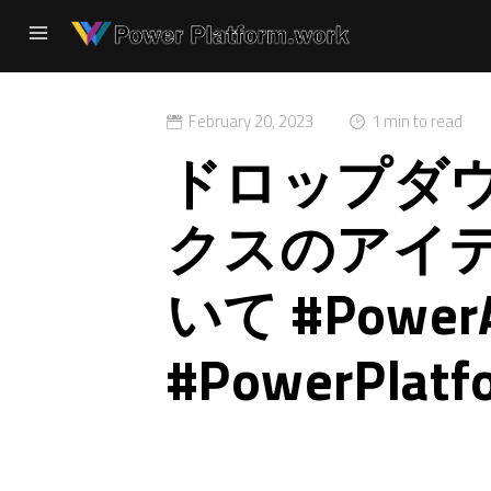
February 20, 2023
1 min to read
ドロップダ
クスのアイ
いて #PowerA
#PowerPlatf