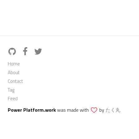
Home
About
Contact
Tag
Feed
Power Platform.work
was made with
by
たく丸