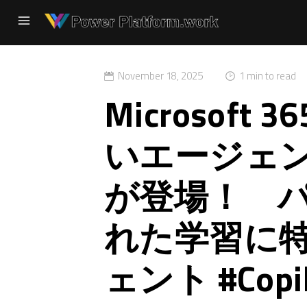
November 18, 2025
1 min to read
Microsoft 3
いエージェント「
が登場！ 
れた学習に特
ェント #Copil