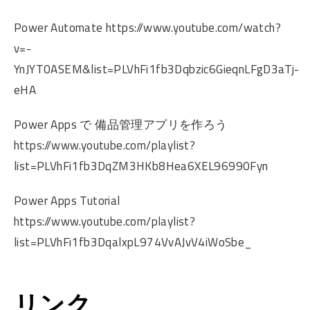
Power Automate https://www.youtube.com/watch?
v=-
YnJYT0ASEM&list=PLVhFi1fb3Dqbzic6GieqnLFgD3aTj-
eHA
Power Apps で 備品管理アプリを作ろう
https://www.youtube.com/playlist?
list=PLVhFi1fb3DqZM3HKb8Hea6XEL96990Fyn
Power Apps Tutorial
https://www.youtube.com/playlist?
list=PLVhFi1fb3DqalxpL974VvAJvV4iWoSbe_
リンク