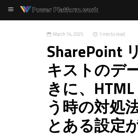
March 14, 2025
1 min to read
SharePoi
キストのデ
きに、HTM
う時の対処
とある設定