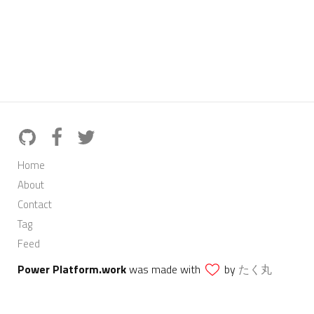
Home
About
Contact
Tag
Feed
Power Platform.work
was made with
by
たく丸