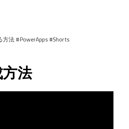
PowerApps #Shorts
成方法