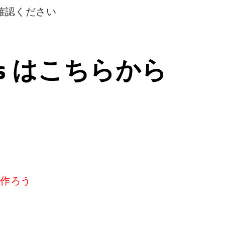
確認ください
ps はこちらから
リを作ろう