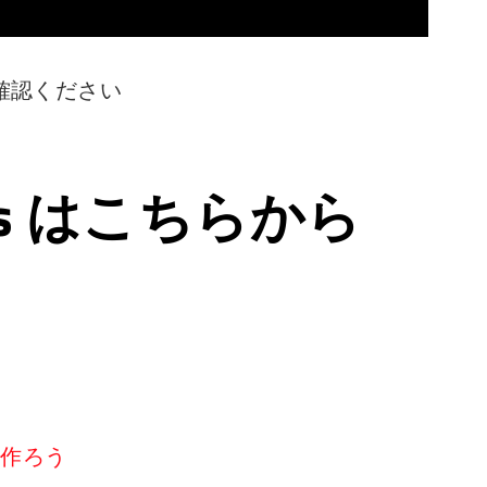
確認ください
ps はこちらから
リを作ろう