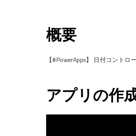
概要
【#PowerApps】 日付コント
アプリの作