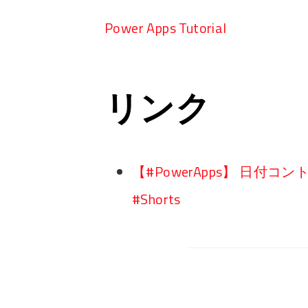
Power Apps Tutorial
リンク
【#PowerApps】 日
#Shorts