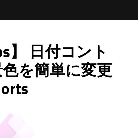
pps】 日付コント
景色を簡単に変更
rts