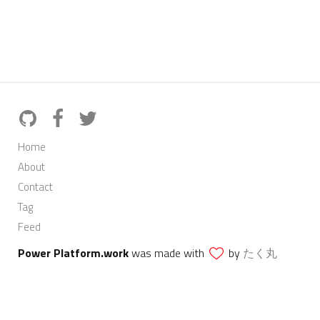
Home
About
Contact
Tag
Feed
Power Platform.work
was made with
by
たく丸