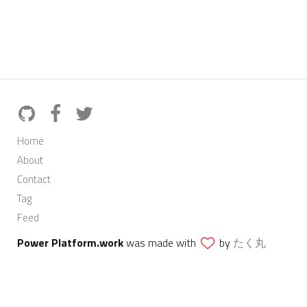
Home
About
Contact
Tag
Feed
Power Platform.work
was made with
by
たく丸