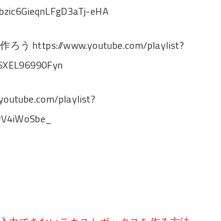
bzic6GieqnLFgD3aTj-eHA
https://www.youtube.com/playlist?
6XEL96990Fyn
youtube.com/playlist?
JvV4iWoSbe_