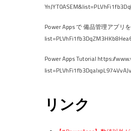
YnJYT0ASEM&list=PLVhFi1fb3Dq
Power Apps で 備品管理アプリを作ろう 
list=PLVhFi1fb3DqZM3HKb8Hea
Power Apps Tutorial https://www.
list=PLVhFi1fb3DqalxpL974VvA
リンク