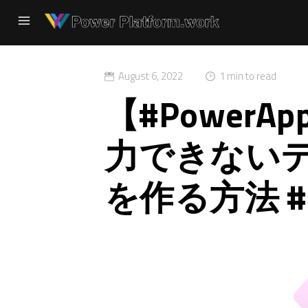
August 6, 2022
1 min to read
【#Power
力できない
を作る方法 #S