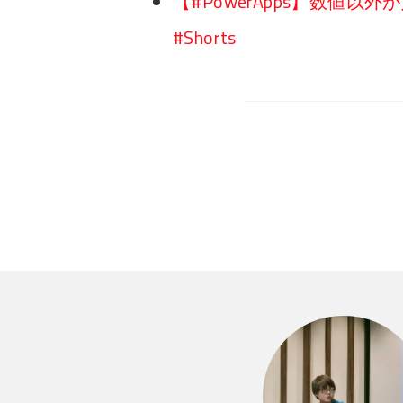
【#PowerApps】数値
#Shorts