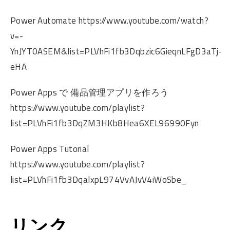
Power Automate https://www.youtube.com/watch?
v=-
YnJYT0ASEM&list=PLVhFi1fb3Dqbzic6GieqnLFgD3aTj-
eHA
Power Apps で 備品管理アプリを作ろう
https://www.youtube.com/playlist?
list=PLVhFi1fb3DqZM3HKb8Hea6XEL96990Fyn
Power Apps Tutorial
https://www.youtube.com/playlist?
list=PLVhFi1fb3DqalxpL974VvAJvV4iWoSbe_
リンク