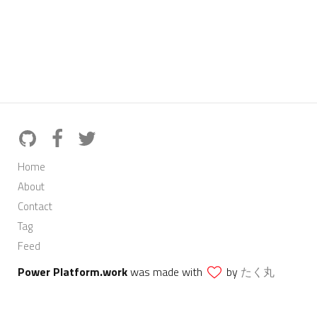
Home
About
Contact
Tag
Feed
Power Platform.work
was made with
by
たく丸