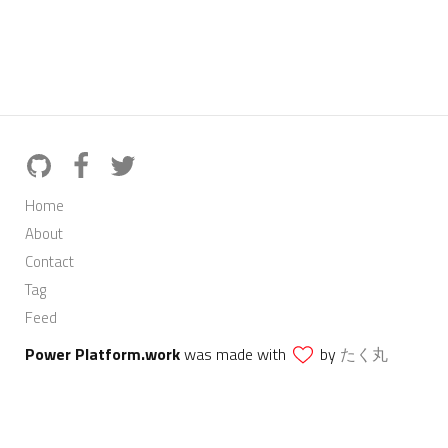
Home
About
Contact
Tag
Feed
Power Platform.work
was made with
by
たく丸