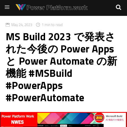
May 24, 2023
1 min to read
MS Build 2023 で発表さ
れた今後の Power Apps
と Power Automate の新
機能 #MSBuild
#PowerApps
#PowerAutomate