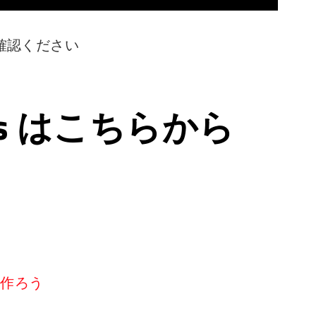
確認ください
ps はこちらから
リを作ろう